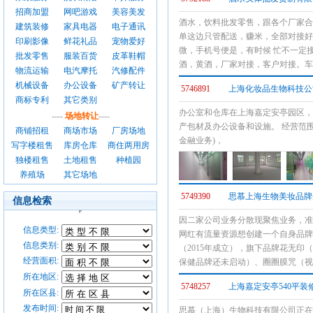
招商加盟
网吧游戏
美容美发
酒水，饮料批发零售，跟各个厂家合
建筑装修
家具电器
电子通讯
单这边只管配送，赚米，全部对接好
印刷影像
鲜花礼品
宠物爱好
微，手机号便是，有时候 忙不一定
批发零售
服装百货
皮革鞋帽
酒，黄酒，厂家对接，客户对接。车
物流运输
电汽摩托
汽修配件
机械设备
办公设备
矿产转让
5746891
上海化妆品生物科技公
商标专利
其它类别
办公室和仓库在上海嘉定安亭园区，
----
场地转让
----
产包材及办公设备和设施。 经营范
商铺招租
商场市场
厂房场地
金融业务)，
写字楼租售
库房仓库
商住两用房
独楼租售
土地租售
种植园
养殖场
其它场地
5749390
思慕上海生物美妆品牌
信息检索
因二家公司业务分散现聚焦业务，准
信息类型:
网红有流量资源想创建一个自身品牌
信息类别:
（2015年成立），旗下品牌花无
经营面积:
保健品牌还未启动）、圈圈膜咒（视
所在地区:
5748257
上海嘉定安亭540平
所在区县:
发布时间:
思慕（上海）生物科技有限公司正在