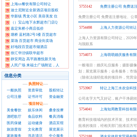
上海xx餐饮有限公司转让
5755142
免费注册公司 免费送
迪士尼附近全新酒店项目股权
华新镇 秀龙小区 美容美发 住
免费注册公司 免费送注册地址、公
（）宝山地下永辉超市门店Q
5754498
上海人力资源公司转让
嘉定朱桥小商店低价
塘桥 蓝村路2号1楼 百货超市
上海人力资源有限公司转让，202
菜场 百货超市 商业街卖场
与我联系
好地段百货超市烟酒店
徐汇华泾镇联华超市
5754073
上海萌萌婚庆服务有限
静安周边 高平路雅悦新天地
人民广场 来福士广场附近，人
一般项目：婚庆礼仪服务；摄影摄像
划；展览展示服务；会务服务；市场
信息分类
（除依法须经批准的项目外，凭营业
----
执照转让
----
5753967
转让上海三水农业科技
一般执照
资质审批
股权转让
公司注册
证书许可
资金融资
公司名字大气又好记，账户干净易转
----
项目转让
----
5754041
上海知周教育科技有限
美食餐饮
娱乐休闲
桑拿按摩
酒吧歌厅
食品饮料
餐具消毒
教育科技领域内的技术开发、技术转
医药保健
运动健身
酒店宾馆
批准的项目，经相关部门批准后方可
旅游度假
文化教育
展览展示
家政服务
洗衣清洁
中介服务
5752188
酒水实体批发贸易有限