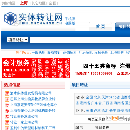
上海
切换地区：
[其它地区]
[全 国]
手机版
电脑版
首 页
项目
热门项目:
一般执照
股权转让
商铺招租
厂房场地
库房仓库
土地租售
写
热点信息
项目转让
酒水实体批发贸易有限公司
省 市:
全国
北京
天津
河北省
山西
思慕上海生物美妆品牌企业转
省
湖南省
广东省
广西省
海南省
重
上海嘉定安亭540平装修仓库办
上海普陀少儿培训机构部分转
区 县:
黄浦
卢湾
徐汇
长宁
静安
普
转让劳务派遣公司
每页记录数:
排序
转让一家上海公司
编 号
项目名称
盈利中的新型建材辅料工厂寻