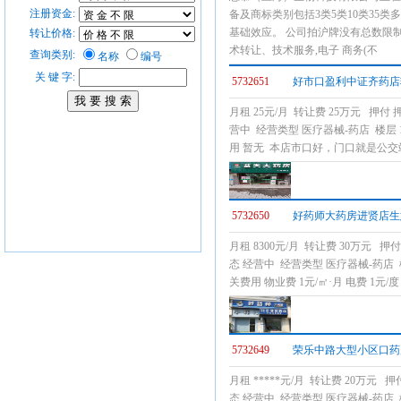
注册资金:
备及商标类别包括3类5类10类35
基础效应。 公司拍沪牌没有总数限
转让价格:
术转让、技术服务,电子 商务(不
查询类别:
名称
编号
关 键 字:
5732651
好市口盈利中证齐药店
月租 25元/月 转让费 25万元 押付
营中 经营类型 医疗器械-药店 楼层
用 暂无 本店市口好，门口就是公
5732650
好药师大药房进贤店
月租 8300元/月 转让费 30万元 
态 经营中 经营类型 医疗器械-药店 
关费用 物业费 1元/㎡·月 电费 
5732649
荣乐中路大型小区口药
月租 *****元/月 转让费 20万元 
态 经营中 经营类型 医疗器械-药店 