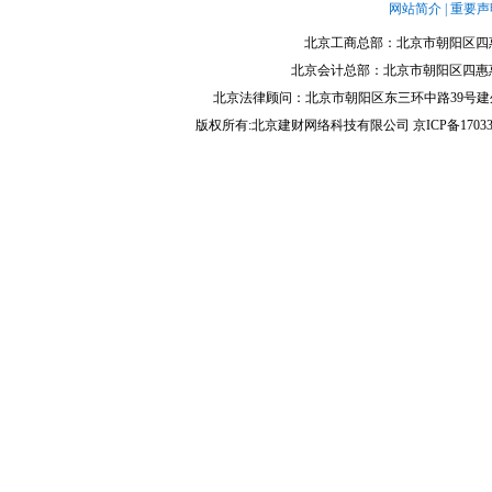
网站简介
|
重要声
北京工商总部：北京市朝阳区四惠一线国际
北京会计总部：北京市朝阳区四惠惠润园2号楼
北京法律顾问：北京市朝阳区东三环中路39号建外SOHO东区A座
版权所有:北京建财网络科技有限公司 京ICP备17033215号-