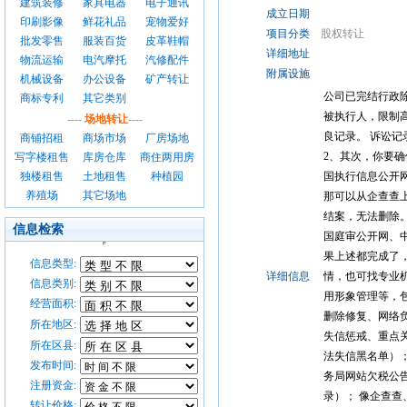
建筑装修
家具电器
电子通讯
成立日期
印刷影像
鲜花礼品
宠物爱好
项目分类
股权转让
批发零售
服装百货
皮革鞋帽
详细地址
物流运输
电汽摩托
汽修配件
附属设施
机械设备
办公设备
矿产转让
公司已完结行政
商标专利
其它类别
被执行人，限制
----
场地转让
----
良记录。 诉讼记
商铺招租
商场市场
厂房场地
2、其次，你要
写字楼租售
库房仓库
商住两用房
独楼租售
土地租售
种植园
国执行信息公开
养殖场
其它场地
那可以从企查查上
结案，无法删除。
信息检索
国庭审公开网、中
果上述都完成了
信息类型:
详细信息
情，也可找专业
信息类别:
用形象管理等，
经营面积:
删除修复、网络负
所在地区:
失信惩戒、重点
所在区县:
法失信黑名单）；
发布时间:
务局网站欠税公
注册资金:
录）； 像企查
转让价格: