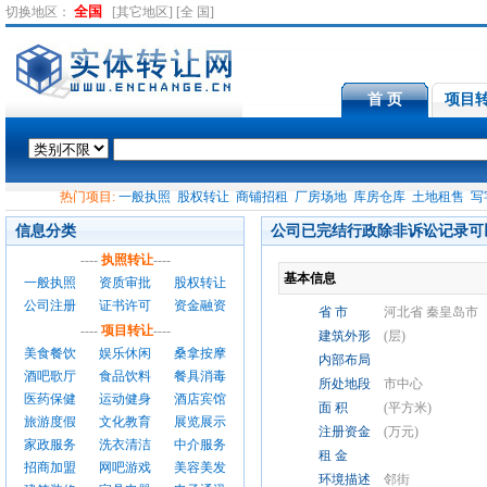
全国
切换地区：
[其它地区]
[全 国]
首 页
项目
热门项目:
一般执照
股权转让
商铺招租
厂房场地
库房仓库
土地租售
写
信息分类
公司已完结行政除非诉讼记录可以删除
----
执照转让
----
基本信息
一般执照
资质审批
股权转让
公司注册
证书许可
资金融资
省 市
河北省 秦皇岛市
----
项目转让
----
建筑外形
(层)
美食餐饮
娱乐休闲
桑拿按摩
内部布局
酒吧歌厅
食品饮料
餐具消毒
所处地段
市中心
医药保健
运动健身
酒店宾馆
面 积
(平方米)
旅游度假
文化教育
展览展示
注册资金
(万元)
家政服务
洗衣清洁
中介服务
租 金
招商加盟
网吧游戏
美容美发
环境描述
邻街